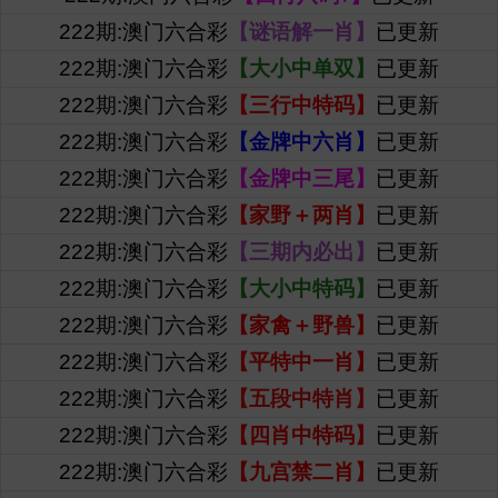
222期:澳门六合彩
【谜语解一肖】
已更新
222期:澳门六合彩
【大小中单双】
已更新
222期:澳门六合彩
【三行中特码】
已更新
222期:澳门六合彩
【金牌中六肖】
已更新
222期:澳门六合彩
【金牌中三尾】
已更新
222期:澳门六合彩
【家野＋两肖】
已更新
222期:澳门六合彩
【三期内必出】
已更新
222期:澳门六合彩
【大小中特码】
已更新
222期:澳门六合彩
【家禽＋野兽】
已更新
222期:澳门六合彩
【平特中一肖】
已更新
222期:澳门六合彩
【五段中特肖】
已更新
222期:澳门六合彩
【四肖中特码】
已更新
222期:澳门六合彩
【九宫禁二肖】
已更新