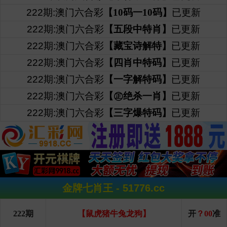
222期:澳门六合彩
【10码一10码】
已更新
222期:澳门六合彩
【五段中特肖】
已更新
222期:澳门六合彩
【藏宝诗解特】
已更新
222期:澳门六合彩
【四肖中特码】
已更新
222期:澳门六合彩
【一字解特码】
已更新
222期:澳门六合彩
【㊣绝杀一肖】
已更新
222期:澳门六合彩
【三字爆特码】
已更新
金牌七肖王 - 51776.cc
222期
【鼠虎猪牛兔龙狗】
开
？00
准