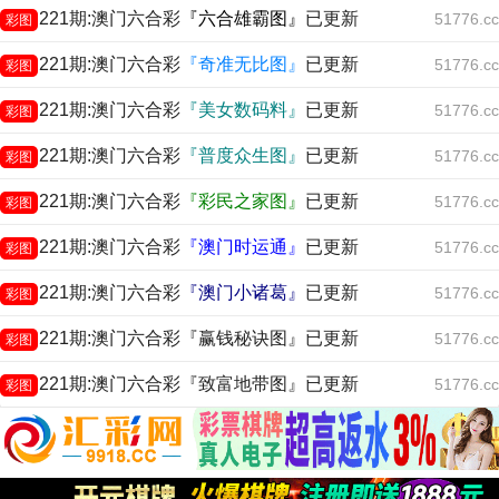
221期:澳门六合彩
『六合雄霸图』
已更新
51776.cc
彩图
221期:澳门六合彩
『奇准无比图』
已更新
51776.cc
彩图
221期:澳门六合彩
『美女数码料』
已更新
51776.cc
彩图
221期:澳门六合彩
『普度众生图』
已更新
51776.cc
彩图
221期:澳门六合彩
『彩民之家图』
已更新
51776.cc
彩图
221期:澳门六合彩
『澳门时运通』
已更新
51776.cc
彩图
221期:澳门六合彩
『澳门小诸葛』
已更新
51776.cc
彩图
221期:澳门六合彩『赢钱秘诀图』已更新
51776.cc
彩图
221期:澳门六合彩『致富地带图』已更新
51776.cc
彩图