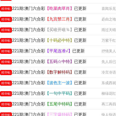
221期:澳门六合彩
【吃菜肉草肖】
已更新
喜闻乐见
精华帖
221期:澳门六合彩
【九宫禁三肖】
已更新
必由之地
精华帖
221期:澳门六合彩
【买啥开啥％】
已更新
雨过天晴
精华帖
221期:澳门六合彩
【十码必中特】
已更新
万紫千红
精华帖
221期:澳门六合彩
【平尾连准√】
已更新
抒情美人
精华帖
221期:澳门六合彩
【五码☆中特】
已更新
先人后已
精华帖
221期:澳门六合彩
【数字解特码】
已更新
冷言冷语
精华帖
221期:澳门六合彩
【波色主一波】
已更新
东成西就
精华帖
221期:澳门六合彩
【一句中平码】
已更新
柳绿花红
精华帖
221期:澳门六合彩
【五尾中特码】
已更新
再三再四
精华帖
221期:澳门六合彩
【三字爆特码】
已更新
快人快语
精华帖