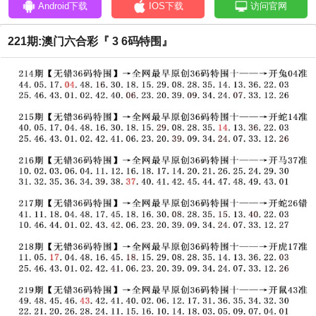
Android下载
IOS下载
访问官网
221期:澳门六合彩『 3 6码特围』