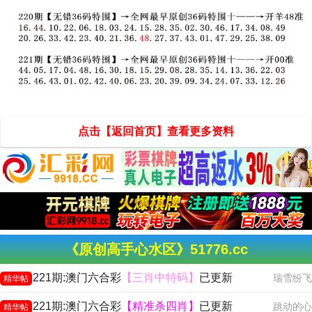
点击【返回首页】查看更多资料
《原创高手心水区》51776.cc
221期:澳门六合彩
【三肖中特码】
已更新
瑞雪纷飞
精华帖
221期:澳门六合彩
【精准杀四肖】
已更新
跳动的心
精华帖