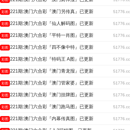
彩图
221期:澳门六合彩『澳门另传真』已更新
51776.cc
彩图
221期:澳门六合彩『仙人解码图』已更新
51776.cc
彩图
221期:澳门六合彩『平特一肖图』已更新
51776.cc
彩图
221期:澳门六合彩『四不像中特』已更新
51776.cc
彩图
221期:澳门六合彩『特码王 A图』已更新
51776.cc
彩图
221期:澳门六合彩『澳门青龙报』已更新
51776.cc
彩图
221期:澳门六合彩『澳门管家婆』已更新
51776.cc
彩图
221期:澳门六合彩『澳门挂牌图』已更新
51776.cc
彩图
221期:澳门六合彩『澳门跑马图』已更新
51776.cc
彩图
221期:澳门六合彩『内幕传真图』已更新
51776.cc
彩图