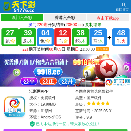
返回首页
汇彩网APP
全国彩民首选彩票软件
授权：免费软件
类型：国产软件
大小：19.99MB
星级：
来源：汇彩网
更新时间：2025.05.01
环境：Android/iOS
评分：9.9
已向本站押付一亿，请大家放心投注！