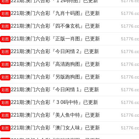
221期:澳门六合彩『 1 2码特图』已更新
51776.cc
彩图
221期:澳门六合彩『九肖十码图』已更新
51776.cc
彩图
221期:澳门六合彩『四不像玄机』已更新
51776.cc
彩图
221期:澳门六合彩『正版一肖图』已更新
51776.cc
彩图
221期:澳门六合彩『今日闲情 2』已更新
51776.cc
彩图
221期:澳门六合彩『高清跑狗图』已更新
51776.cc
彩图
221期:澳门六合彩『另版跑狗图』已更新
51776.cc
彩图
221期:澳门六合彩『今日闲情 1』已更新
51776.cc
彩图
221期:澳门六合彩『 3 0码中特』已更新
51776.cc
彩图
221期:澳门六合彩『美人鱼中特』已更新
51776.cc
彩图
221期:澳门六合彩『澳门女人味』已更新
51776.cc
彩图