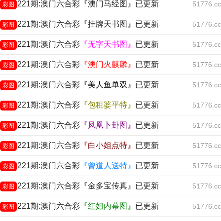
221期:澳门六合彩『澳门马经图』已更新
51776.cc
彩图
221期:澳门六合彩『挂牌天书图』已更新
51776.cc
彩图
221期:澳门六合彩
『无字天书图』
已更新
51776.cc
彩图
221期:澳门六合彩
『澳门火麒麟』
已更新
51776.cc
彩图
221期:澳门六合彩
『美人鱼单双』
已更新
51776.cc
彩图
221期:澳门六合彩
『包租婆平特』
已更新
51776.cc
彩图
221期:澳门六合彩
『凤凰卜卦图』
已更新
51776.cc
彩图
221期:澳门六合彩
『白小姐点特』
已更新
51776.cc
彩图
221期:澳门六合彩
『曾道人送特』
已更新
51776.cc
彩图
221期:澳门六合彩『金多宝传真』已更新
51776.cc
彩图
221期:澳门六合彩
『红姐内幕图』
已更新
51776.cc
彩图