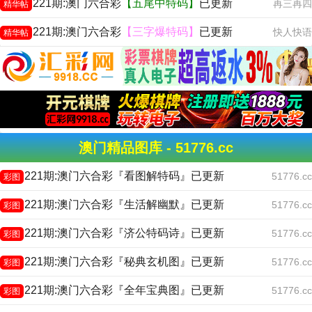
221期:澳门六合彩
【五尾中特码】
已更新
再三再四
精华帖
221期:澳门六合彩
【三字爆特码】
已更新
快人快语
精华帖
澳门精品图库 - 51776.cc
221期:澳门六合彩『看图解特码』已更新
51776.cc
彩图
221期:澳门六合彩『生活解幽默』已更新
51776.cc
彩图
221期:澳门六合彩『济公特码诗』已更新
51776.cc
彩图
221期:澳门六合彩『秘典玄机图』已更新
51776.cc
彩图
221期:澳门六合彩『全年宝典图』已更新
51776.cc
彩图