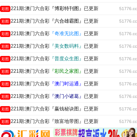
221期:澳门六合彩
『博彩特刊图』
已更新
51776.cc
彩图
221期:澳门六合彩
『六合雄霸图』
已更新
51776.cc
彩图
221期:澳门六合彩
『奇准无比图』
已更新
51776.cc
彩图
221期:澳门六合彩
『美女数码料』
已更新
51776.cc
彩图
221期:澳门六合彩
『普度众生图』
已更新
51776.cc
彩图
221期:澳门六合彩
『彩民之家图』
已更新
51776.cc
彩图
221期:澳门六合彩
『澳门时运通』
已更新
51776.cc
彩图
221期:澳门六合彩
『澳门小诸葛』
已更新
51776.cc
彩图
221期:澳门六合彩『赢钱秘诀图』已更新
51776.cc
彩图
221期:澳门六合彩『致富地带图』已更新
51776.cc
彩图