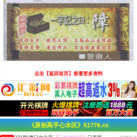
点击【返回首页】查看更多资料
《原创高手心水区》51776.cc