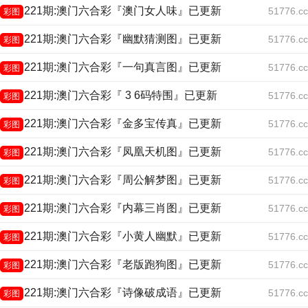
221期:澳门六合彩『澳门女人味』已更新
51776.cc
彩图
221期:澳门六合彩『幽默猜测图』已更新
51776.cc
彩图
221期:澳门六合彩『一句真言图』已更新
51776.cc
彩图
221期:澳门六合彩『 3 6码特围』已更新
51776.cc
彩图
221期:澳门六合彩『金多宝传真』已更新
51776.cc
彩图
221期:澳门六合彩『凤凰天机图』已更新
51776.cc
彩图
221期:澳门六合彩『周公解梦图』已更新
51776.cc
彩图
221期:澳门六合彩『内幕三肖图』已更新
51776.cc
彩图
221期:澳门六合彩『小黄人幽默』已更新
51776.cc
彩图
221期:澳门六合彩『老版跑狗图』已更新
51776.cc
彩图
221期:澳门六合彩『诗像破成语』已更新
51776.cc
彩图