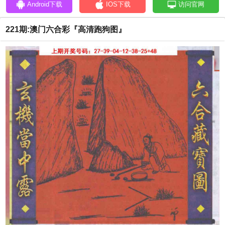
Android下载
IOS下载
访问官网
221期:澳门六合彩『高清跑狗图』