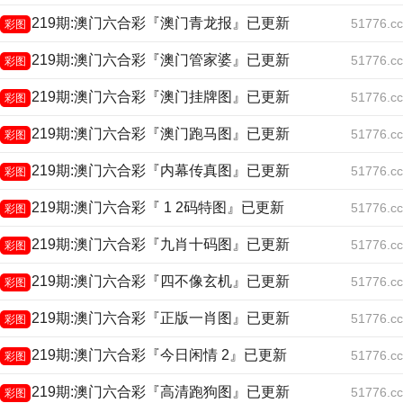
219期:澳门六合彩『澳门青龙报』已更新
51776.cc
彩图
219期:澳门六合彩『澳门管家婆』已更新
51776.cc
彩图
219期:澳门六合彩『澳门挂牌图』已更新
51776.cc
彩图
219期:澳门六合彩『澳门跑马图』已更新
51776.cc
彩图
219期:澳门六合彩『内幕传真图』已更新
51776.cc
彩图
219期:澳门六合彩『 1 2码特图』已更新
51776.cc
彩图
219期:澳门六合彩『九肖十码图』已更新
51776.cc
彩图
219期:澳门六合彩『四不像玄机』已更新
51776.cc
彩图
219期:澳门六合彩『正版一肖图』已更新
51776.cc
彩图
219期:澳门六合彩『今日闲情 2』已更新
51776.cc
彩图
219期:澳门六合彩『高清跑狗图』已更新
51776.cc
彩图