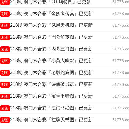
218期:澳门六合彩『 3 6码特围』已更新
51776.cc
彩图
218期:澳门六合彩『金多宝传真』已更新
51776.cc
彩图
218期:澳门六合彩『凤凰天机图』已更新
51776.cc
彩图
218期:澳门六合彩『周公解梦图』已更新
51776.cc
彩图
218期:澳门六合彩『内幕三肖图』已更新
51776.cc
彩图
218期:澳门六合彩『小黄人幽默』已更新
51776.cc
彩图
218期:澳门六合彩『老版跑狗图』已更新
51776.cc
彩图
218期:澳门六合彩『诗像破成语』已更新
51776.cc
彩图
218期:澳门六合彩『宝宝平特图』已更新
51776.cc
彩图
218期:澳门六合彩『澳门马经图』已更新
51776.cc
彩图
218期:澳门六合彩『挂牌天书图』已更新
51776.cc
彩图