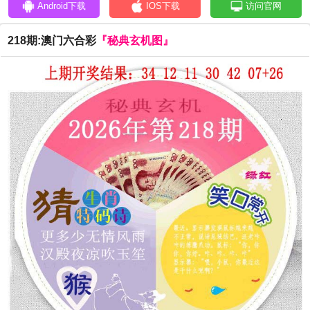
Android下载
IOS下载
访问官网
218期:澳门六合彩
『秘典玄机图』