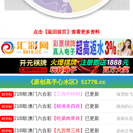
点击【返回首页】查看更多资料
《原创高手心水区》51776.cc
218期:澳门六合彩
【三肖中特码】
已更新
瑞雪纷飞
精华帖
218期:澳门六合彩
【精准杀四肖】
已更新
跳动的心
精华帖
218期:澳门六合彩
【吃菜肉草肖】
已更新
喜闻乐见
精华帖
218期:澳门六合彩
【九宫禁三肖】
已更新
必由之地
精华帖