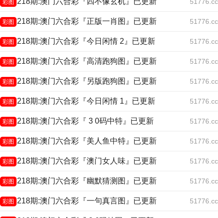
218期:澳门六合彩『四不像玄机』已更新
51776.cc
彩图
218期:澳门六合彩『正版一肖图』已更新
51776.cc
彩图
218期:澳门六合彩『今日闲情 2』已更新
51776.cc
彩图
218期:澳门六合彩『高清跑狗图』已更新
51776.cc
彩图
218期:澳门六合彩『另版跑狗图』已更新
51776.cc
彩图
218期:澳门六合彩『今日闲情 1』已更新
51776.cc
彩图
218期:澳门六合彩『 3 0码中特』已更新
51776.cc
彩图
218期:澳门六合彩『美人鱼中特』已更新
51776.cc
彩图
218期:澳门六合彩『澳门女人味』已更新
51776.cc
彩图
218期:澳门六合彩『幽默猜测图』已更新
51776.cc
彩图
218期:澳门六合彩『一句真言图』已更新
51776.cc
彩图